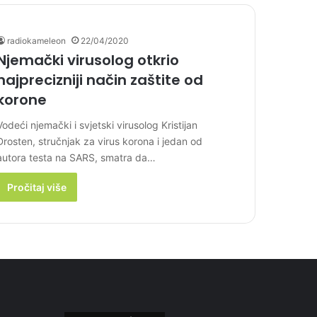
radiokameleon
22/04/2020
Njemački virusolog otkrio
najprecizniji način zaštite od
korone
Vodeći njemački i svjetski virusolog Kristijan
Drosten, stručnjak za virus korona i jedan od
autora testa na SARS, smatra da…
Pročitaj više