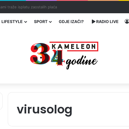
a: Četiri osobe teško povrijeđene
LIFESTYLE
SPORT
GDJE IZAĆI?
RADIO LIVE
virusolog