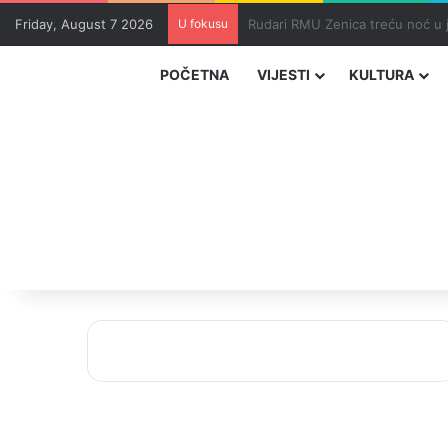
Friday, August 7 2026
U fokusu
Teška nesreća kod Tomislavgrad
POČETNA
VIJESTI
KULTURA