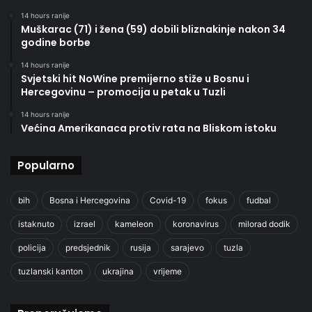
14 hours ranije
Muškarac (71) i žena (59) dobili bliznakinje nakon 34
godine borbe
14 hours ranije
Svjetski hit NoWine premijerno stiže u Bosnu i
Hercegovinu – promocija u petak u Tuzli
14 hours ranije
Većina Amerikanaca protiv rata na Bliskom istoku
Popularno
bih
Bosna i Hercegovina
Covid-19
fokus
fudbal
istaknuto
izrael
kameleon
koronavirus
milorad dodik
policija
predsjednik
rusija
sarajevo
tuzla
tuzlanski kanton
ukrajina
vrijeme