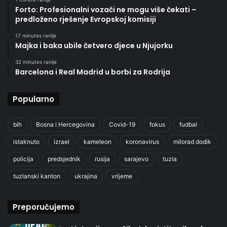
Forto: Profesionalni vozači ne mogu više čekati –
predloženo rješenje Evropskoj komisiji
17 minutes ranije
Majka i baka ubile četvero djece u Njujorku
32 minutes ranije
Barcelona i Real Madrid u borbi za Rodrija
Popularno
bih
Bosna i Hercegovina
Covid-19
fokus
fudbal
istaknuto
izrael
kameleon
koronavirus
milorad dodik
policija
predsjednik
rusija
sarajevo
tuzla
tuzlanski kanton
ukrajina
vrijeme
Preporučujemo