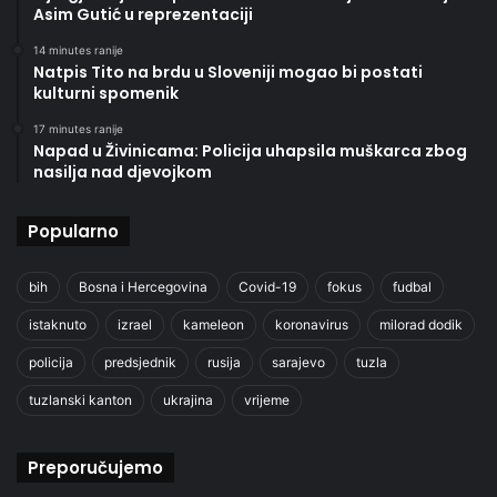
Asim Gutić u reprezentaciji
14 minutes ranije
Natpis Tito na brdu u Sloveniji mogao bi postati
kulturni spomenik
17 minutes ranije
Napad u Živinicama: Policija uhapsila muškarca zbog
nasilja nad djevojkom
Popularno
bih
Bosna i Hercegovina
Covid-19
fokus
fudbal
istaknuto
izrael
kameleon
koronavirus
milorad dodik
policija
predsjednik
rusija
sarajevo
tuzla
tuzlanski kanton
ukrajina
vrijeme
Preporučujemo