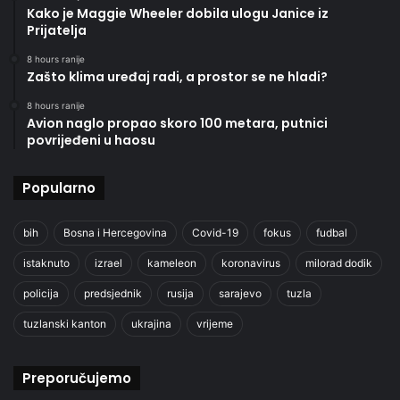
Kako je Maggie Wheeler dobila ulogu Janice iz
Prijatelja
8 hours ranije
Zašto klima uređaj radi, a prostor se ne hladi?
8 hours ranije
Avion naglo propao skoro 100 metara, putnici
povrijeđeni u haosu
Popularno
bih
Bosna i Hercegovina
Covid-19
fokus
fudbal
istaknuto
izrael
kameleon
koronavirus
milorad dodik
policija
predsjednik
rusija
sarajevo
tuzla
tuzlanski kanton
ukrajina
vrijeme
Preporučujemo