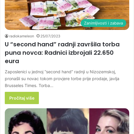
Zanimljivosti i zabava
radiokameleon
25/07/2023
U “second hand” radnji završila torba
puna novca: Radnici izbrojali 22.650
eura
Zaposlenici u jednoj “second hand” radnji u Nizozemskoj,
pronašli su novac tokom provjere torbe prije prodaje, javlja
Brusseles Times. Torba…
Pročitaj više