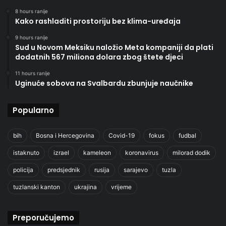
8 hours ranije
Kako rashladiti prostoriju bez klima-uređaja
9 hours ranije
Sud u Novom Meksiku naložio Meta kompaniji da plati
dodatnih 567 miliona dolara zbog štete djeci
11 hours ranije
Uginuće sobova na Svalbardu zbunjuje naučnike
Popularno
bih
Bosna i Hercegovina
Covid-19
fokus
fudbal
istaknuto
izrael
kameleon
koronavirus
milorad dodik
policija
predsjednik
rusija
sarajevo
tuzla
tuzlanski kanton
ukrajina
vrijeme
Preporučujemo