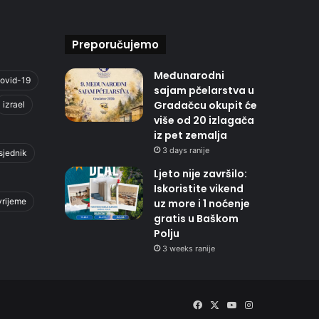
Preporučujemo
Međunarodni
ovid-19
sajam pčelarstva u
Gradačcu okupit će
izrael
više od 20 izlagača
iz pet zemalja
3 days ranije
sjednik
Ljeto nije završilo:
Iskoristite vikend
vrijeme
uz more i 1 noćenje
gratis u Baškom
Polju
3 weeks ranije
Facebook
X
YouTube
Instagram