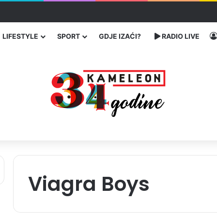
 traže poseban status za Memorijalni centar Srebrenica
LIFESTYLE
SPORT
GDJE IZAĆI?
RADIO LIVE
Viagra Boys