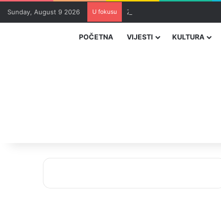
Sunday, August 9 2026
U fokusu
Zvizdić, Magazinović i Kojović
POČETNA
VIJESTI
KULTURA