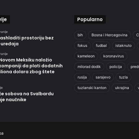
ije
Popularno
ranije
bih
Bosna i Hercegovina
C
ashladiti prostoriju bez
-uređaja
fokus
fudbal
istaknuto
ranije
kameleon
koronavirus
 Novom Meksiku naložio
kompaniji da plati dodatnih
milorad dodik
policija
pred
liona dolara zbog štete
rusija
sarajevo
tuzla
tuzlanski kanton
ukrajina
je
će sobova na Svalbardu
uje naučnike
ba