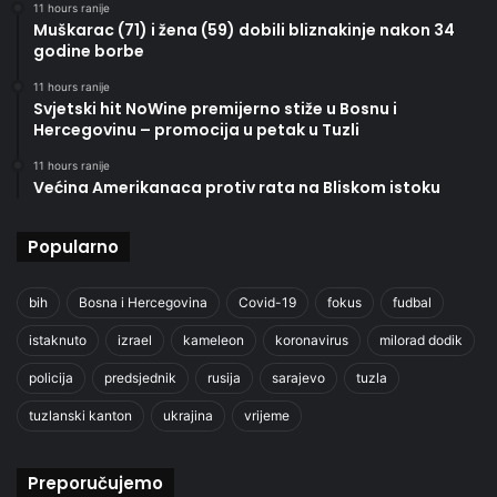
11 hours ranije
Muškarac (71) i žena (59) dobili bliznakinje nakon 34
godine borbe
11 hours ranije
Svjetski hit NoWine premijerno stiže u Bosnu i
Hercegovinu – promocija u petak u Tuzli
11 hours ranije
Većina Amerikanaca protiv rata na Bliskom istoku
Popularno
bih
Bosna i Hercegovina
Covid-19
fokus
fudbal
istaknuto
izrael
kameleon
koronavirus
milorad dodik
policija
predsjednik
rusija
sarajevo
tuzla
tuzlanski kanton
ukrajina
vrijeme
Preporučujemo