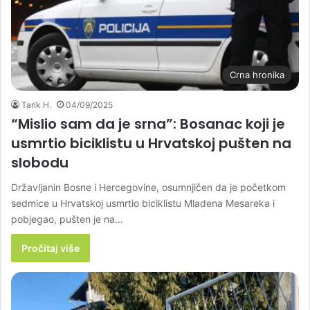
Crna hronika
Tarik H.
04/09/2025
“Mislio sam da je srna”: Bosanac koji je
usmrtio biciklistu u Hrvatskoj pušten na
slobodu
Državljanin Bosne i Hercegovine, osumnjičen da je početkom
sedmice u Hrvatskoj usmrtio biciklistu Mladena Mesareka i
pobjegao, pušten je na…
Pročitaj više