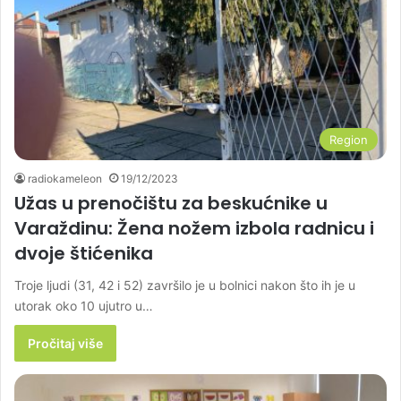
Region
radiokameleon
19/12/2023
Užas u prenočištu za beskućnike u
Varaždinu: Žena nožem izbola radnicu i
dvoje štićenika
Troje ljudi (31, 42 i 52) završilo je u bolnici nakon što ih je u
utorak oko 10 ujutro u…
Pročitaj više