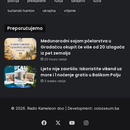
policija
predsjednik
rusija
sarajevo
tuzla
tuzlanski kanton
ukrajina
vrijeme
Preporučujemo
Međunarodni sajam pčelarstva u
Gradačcu okupit će više od 20 izlagača
iz pet zemalja
20 hours ranije
Ljeto nije završilo: Iskoristite vikend uz
more i 1 noćenje gratis u Baškom Polju
3 weeks ranije
© 2026. Radio Kameleon doo | Development:
colosseum.ba
Facebook
X
YouTube
Instagram