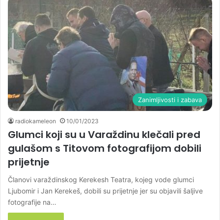
Zanimljivosti i zabava
radiokameleon
10/01/2023
Glumci koji su u Varaždinu klečali pred
gulašom s Titovom fotografijom dobili
prijetnje
Članovi varaždinskog Kerekesh Teatra, kojeg vode glumci
Ljubomir i Jan Kerekeš, dobili su prijetnje jer su objavili šaljive
fotografije na…