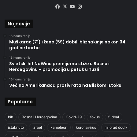
Facebook
X
YouTube
Instagram
Najnovije
16 hours ranije
Muškarac (71) i žena (59) dobili bliznakinje nakon 34
godine borbe
16 hours ranije
Svjetski hit NoWine premijerno stiže u Bosnu i
Hercegovinu – promocija u petak u Tuzli
16 hours ranije
Većina Amerikanaca protiv rata na Bliskom istoku
Popularno
bih
Bosna i Hercegovina
Covid-19
fokus
fudbal
istaknuto
izrael
kameleon
koronavirus
milorad dodik