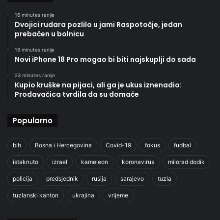
16 minutes ranije
Dvojici rudara pozlilo u jami Raspotočje, jedan
prebačen u bolnicu
19 minutes ranije
Novi iPhone 18 Pro mogao bi biti najskuplji do sada
23 minutes ranije
Kupio kruške na pijaci, ali ga je ukus iznenadio:
Prodavačica tvrdila da su domaće
Popularno
bih
Bosna i Hercegovina
Covid-19
fokus
fudbal
istaknuto
izrael
kameleon
koronavirus
milorad dodik
policija
predsjednik
rusija
sarajevo
tuzla
tuzlanski kanton
ukrajina
vrijeme