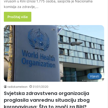
virusom u Kini iznosi 1.775 osoba, saopćila je Nacionalna
komisija za zdravlje,…
Pročitaj više
Vijesti
radiokameleon
31/01/2020
Svjetska zdravstvena organizacija
proglasila vanrednu situaciju zbog
koronavirusa: Šta to znači za BiH?