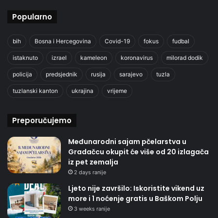
Popularno
bih
Bosna i Hercegovina
Covid-19
fokus
fudbal
istaknuto
izrael
kameleon
koronavirus
milorad dodik
policija
predsjednik
rusija
sarajevo
tuzla
tuzlanski kanton
ukrajina
vrijeme
Preporučujemo
Međunarodni sajam pčelarstva u
Gradačcu okupit će više od 20 izlagača
iz pet zemalja
2 days ranije
Ljeto nije završilo: Iskoristite vikend uz
more i 1 noćenje gratis u Baškom Polju
3 weeks ranije