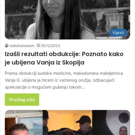
Vijesti
radiokameleon
25/12/2023
Izašli rezultati obdukcije: Poznato kako
je ubijena Vanja iz Skoplja
Prema obdukciji sudske medicine, makedonska maloljetnica
Vanja G. ubijena je hicem iz vatrenog oružja, odbacujući
spekulacije o mogućem gušenju tokom…
Pročitaj više