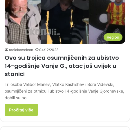
Region
radiokameleon
04/12/2023
Ovo su trojica osumnjičenih za ubistvo
14-godišnje Vanje G., otac još uvijek u
stanici
Tri osobe Velibor Manev, Vlatko Keshishev i Bore Videvski,
osumnjičeni za otmicu i ubistvo 14-godišnje Vanje Gjorchevske,
dobili su po…
Pročitaj više