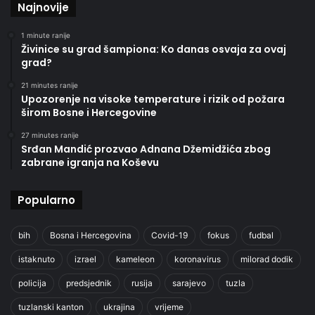
Najnovije
1 minute ranije
Živinice su grad šampiona: Ko danas osvaja za ovaj
grad?
21 minutes ranije
Upozorenje na visoke temperature i rizik od požara
širom Bosne i Hercegovine
27 minutes ranije
Srđan Mandić prozvao Adnana Džemidžića zbog
zabrane igranja na Koševu
Popularno
bih
Bosna i Hercegovina
Covid-19
fokus
fudbal
istaknuto
izrael
kameleon
koronavirus
milorad dodik
policija
predsjednik
rusija
sarajevo
tuzla
tuzlanski kanton
ukrajina
vrijeme