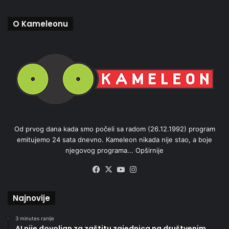
O Kameleonu
Od prvog dana kada smo počeli sa radom (26.12.1992) program
emitujemo 24 sata dnevno. Kameleon nikada nije stao, a boje
njegovog programa...
Opširnije
Facebook
X
YouTube
Instagram
Najnovije
3 minutes ranije
AI nije dovoljan za zaštitu zajednica na društvenim