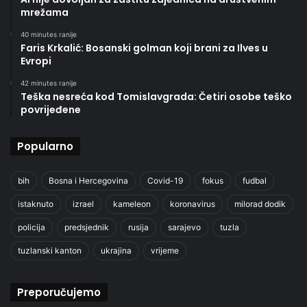
mrežama
40 minutes ranije
Faris Krkalić: Bosanski golman koji brani za Ilves u
Evropi
42 minutes ranije
Teška nesreća kod Tomislavgrada: Četiri osobe teško
povrijeđene
Popularno
bih
Bosna i Hercegovina
Covid-19
fokus
fudbal
istaknuto
izrael
kameleon
koronavirus
milorad dodik
policija
predsjednik
rusija
sarajevo
tuzla
tuzlanski kanton
ukrajina
vrijeme
Preporučujemo