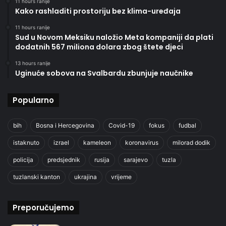
11 hours ranije
Kako rashladiti prostoriju bez klima-uređaja
11 hours ranije
Sud u Novom Meksiku naložio Meta kompaniji da plati
dodatnih 567 miliona dolara zbog štete djeci
13 hours ranije
Uginuće sobova na Svalbardu zbunjuje naučnike
Popularno
bih
Bosna i Hercegovina
Covid-19
fokus
fudbal
istaknuto
izrael
kameleon
koronavirus
milorad dodik
policija
predsjednik
rusija
sarajevo
tuzla
tuzlanski kanton
ukrajina
vrijeme
Preporučujemo