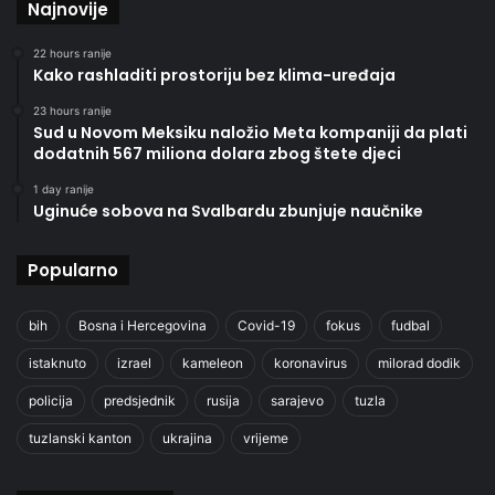
Najnovije
22 hours ranije
Kako rashladiti prostoriju bez klima-uređaja
23 hours ranije
Sud u Novom Meksiku naložio Meta kompaniji da plati
dodatnih 567 miliona dolara zbog štete djeci
1 day ranije
Uginuće sobova na Svalbardu zbunjuje naučnike
Popularno
bih
Bosna i Hercegovina
Covid-19
fokus
fudbal
istaknuto
izrael
kameleon
koronavirus
milorad dodik
policija
predsjednik
rusija
sarajevo
tuzla
tuzlanski kanton
ukrajina
vrijeme