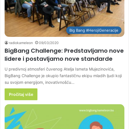
Big Bang #HerojiGeneracije
radiokameleon
09/03/2020
BigBang Challenge: Predstavljamo nove
lidere i postavljamo nove standarde
U predivnoj atmosferi čuvenog Atelja Ismeta Mujezinovića,
BigBang Challenge je okupio fantastičnu ekipu mladih ljudi koji
su svojom energijom, inovativnošću…
Pročitaj više