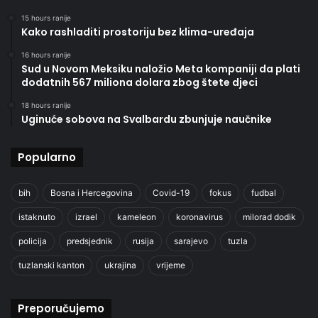
15 hours ranije
Kako rashladiti prostoriju bez klima-uređaja
16 hours ranije
Sud u Novom Meksiku naložio Meta kompaniji da plati
dodatnih 567 miliona dolara zbog štete djeci
18 hours ranije
Uginuće sobova na Svalbardu zbunjuje naučnike
Popularno
bih
Bosna i Hercegovina
Covid-19
fokus
fudbal
istaknuto
izrael
kameleon
koronavirus
milorad dodik
policija
predsjednik
rusija
sarajevo
tuzla
tuzlanski kanton
ukrajina
vrijeme
Preporučujemo