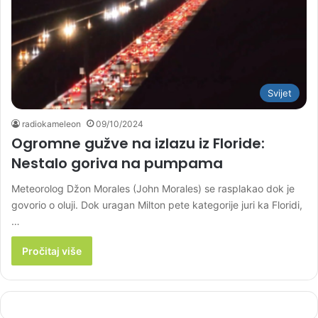
Svijet
radiokameleon
09/10/2024
Ogromne gužve na izlazu iz Floride:
Nestalo goriva na pumpama
Meteorolog Džon Morales (John Morales) se rasplakao dok je
govorio o oluji. Dok uragan Milton pete kategorije juri ka Floridi,
…
Pročitaj više