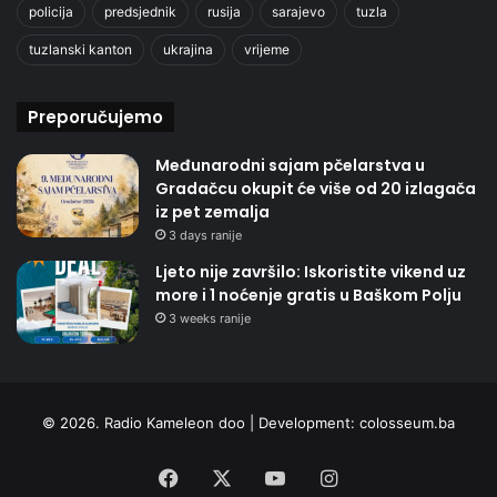
policija
predsjednik
rusija
sarajevo
tuzla
tuzlanski kanton
ukrajina
vrijeme
Preporučujemo
Međunarodni sajam pčelarstva u
Gradačcu okupit će više od 20 izlagača
iz pet zemalja
3 days ranije
Ljeto nije završilo: Iskoristite vikend uz
more i 1 noćenje gratis u Baškom Polju
3 weeks ranije
© 2026. Radio Kameleon doo | Development:
colosseum.ba
Facebook
X
YouTube
Instagram