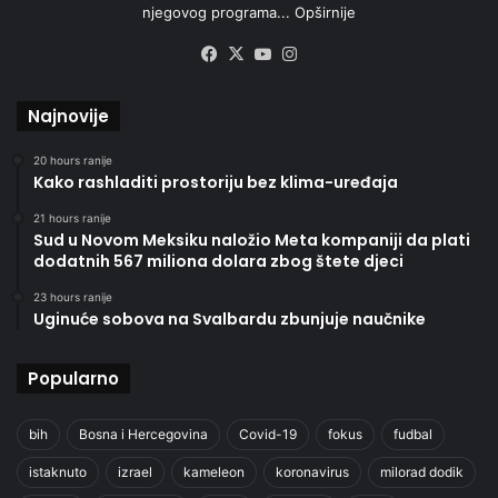
njegovog programa...
Opširnije
Facebook
X
YouTube
Instagram
Najnovije
20 hours ranije
Kako rashladiti prostoriju bez klima-uređaja
21 hours ranije
Sud u Novom Meksiku naložio Meta kompaniji da plati
dodatnih 567 miliona dolara zbog štete djeci
23 hours ranije
Uginuće sobova na Svalbardu zbunjuje naučnike
Popularno
bih
Bosna i Hercegovina
Covid-19
fokus
fudbal
istaknuto
izrael
kameleon
koronavirus
milorad dodik