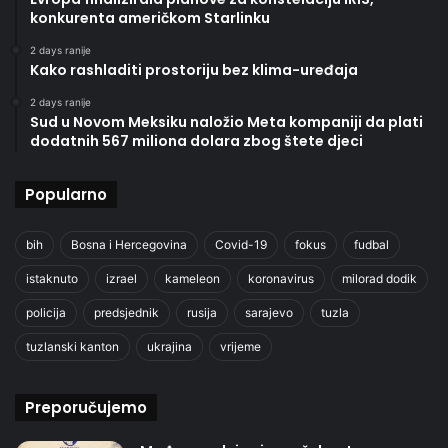
konkurenta američkom Starlinku
2 days ranije
Kako rashladiti prostoriju bez klima-uređaja
2 days ranije
Sud u Novom Meksiku naložio Meta kompaniji da plati
dodatnih 567 miliona dolara zbog štete djeci
Popularno
bih
Bosna i Hercegovina
Covid-19
fokus
fudbal
istaknuto
izrael
kameleon
koronavirus
milorad dodik
policija
predsjednik
rusija
sarajevo
tuzla
tuzlanski kanton
ukrajina
vrijeme
Preporučujemo