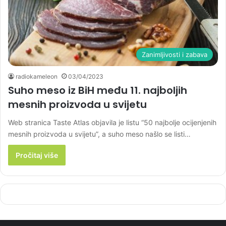
Zanimljivosti i zabava
radiokameleon
03/04/2023
Suho meso iz BiH među 11. najboljih
mesnih proizvoda u svijetu
Web stranica Taste Atlas objavila je listu “50 najbolje ocijenjenih
mesnih proizvoda u svijetu”, a suho meso našlo se listi…
Pročitaj više