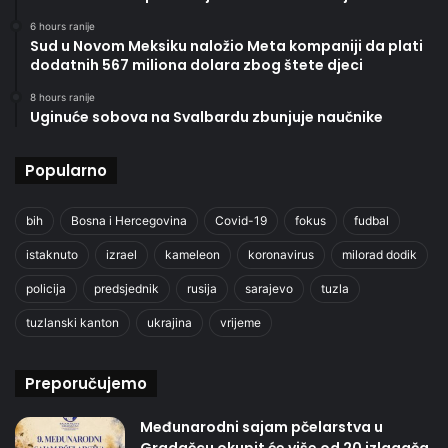
6 hours ranije
Sud u Novom Meksiku naložio Meta kompaniji da plati
dodatnih 567 miliona dolara zbog štete djeci
8 hours ranije
Uginuće sobova na Svalbardu zbunjuje naučnike
Popularno
bih
Bosna i Hercegovina
Covid-19
fokus
fudbal
istaknuto
izrael
kameleon
koronavirus
milorad dodik
policija
predsjednik
rusija
sarajevo
tuzla
tuzlanski kanton
ukrajina
vrijeme
Preporučujemo
Međunarodni sajam pčelarstva u
Gradačcu okupit će više od 20 izlagača