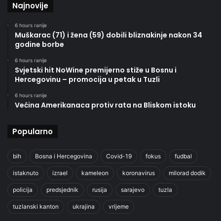
Najnovije
6 hours ranije
Muškarac (71) i žena (59) dobili bliznakinje nakon 34
godine borbe
6 hours ranije
Svjetski hit NoWine premijerno stiže u Bosnu i
Hercegovinu – promocija u petak u Tuzli
6 hours ranije
Većina Amerikanaca protiv rata na Bliskom istoku
Popularno
bih
Bosna i Hercegovina
Covid-19
fokus
fudbal
istaknuto
izrael
kameleon
koronavirus
milorad dodik
policija
predsjednik
rusija
sarajevo
tuzla
tuzlanski kanton
ukrajina
vrijeme