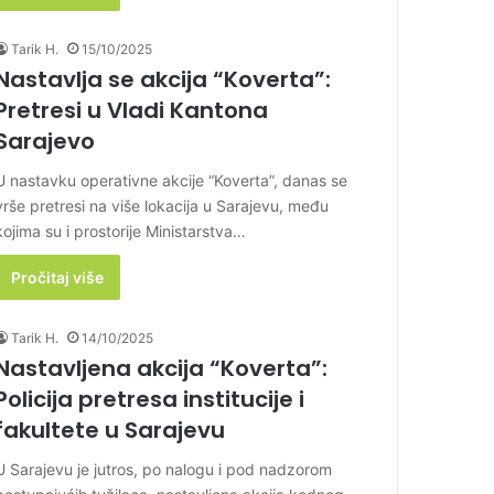
Tarik H.
15/10/2025
Nastavlja se akcija “Koverta”:
Pretresi u Vladi Kantona
Sarajevo
U nastavku operativne akcije “Koverta”, danas se
vrše pretresi na više lokacija u Sarajevu, među
kojima su i prostorije Ministarstva…
Pročitaj više
Tarik H.
14/10/2025
Nastavljena akcija “Koverta”:
Policija pretresa institucije i
fakultete u Sarajevu
U Sarajevu je jutros, po nalogu i pod nadzorom