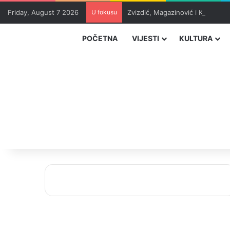
Friday, August 7 2026
U fokusu
Zvizdić, Magazinović i Kojović 
POČETNA
VIJESTI
KULTURA