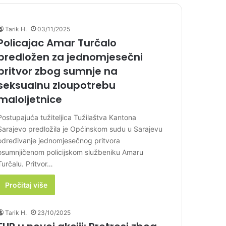
Tarik H.
03/11/2025
Policajac Amar Turčalo
predložen za jednomjesečni
pritvor zbog sumnje na
seksualnu zloupotrebu
maloljetnice
Postupajuća tužiteljica Tužilaštva Kantona
Sarajevo predložila je Općinskom sudu u Sarajevu
određivanje jednomjesečnog pritvora
osumnjičenom policijskom službeniku Amaru
Turčalu. Pritvor…
Pročitaj više
Tarik H.
23/10/2025