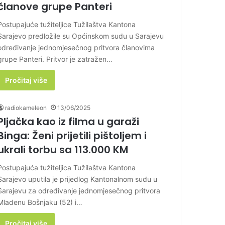
članove grupe Panteri
Postupajuće tužiteljice Tužilaštva Kantona
Sarajevo predložile su Općinskom sudu u Sarajevu
određivanje jednomjesečnog pritvora članovima
grupe Panteri. Pritvor je zatražen…
Pročitaj više
radiokameleon
13/06/2025
Pljačka kao iz filma u garaži
Binga: Ženi prijetili pištoljem i
ukrali torbu sa 113.000 KM
Postupajuća tužiteljica Tužilaštva Kantona
Sarajevo uputila je prijedlog Kantonalnom sudu u
Sarajevu za određivanje jednomjesečnog pritvora
Mladenu Bošnjaku (52) i…
Pročitaj više