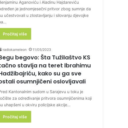
Benjaminu Aganoviću i Aladinu Hajdareviću
određen je jednomjesečni pritvor zbog sumnje da
su učestvovali u zlostavljanju i silovanju djevojke
na…
Pročitaj više
radiokameleon
11/05/2023
Begu begovo: Šta Tužilaštvo KS
tačno stavlja na teret Ibrahimu
Hadžibajriću, kako su ga sve
ostali osumnjičeni oslovljavali
Pred Kantonalnim sudom u Sarajevu u toku je
ročište za određivanje pritvora osumnjičenima koji
su uhapšeni u okviru policijske akcije…
Pročitaj više