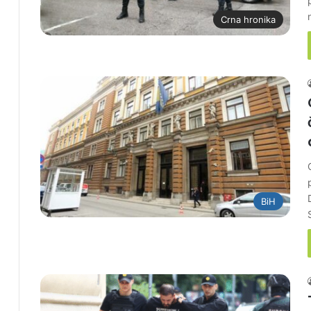
Crna hronika
BiH