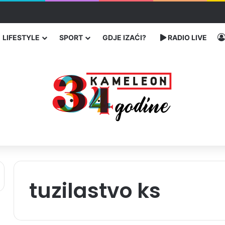
traže poseban status za Memorijalni centar Srebrenica
LIFESTYLE
SPORT
GDJE IZAĆI?
RADIO LIVE
tuzilastvo ks