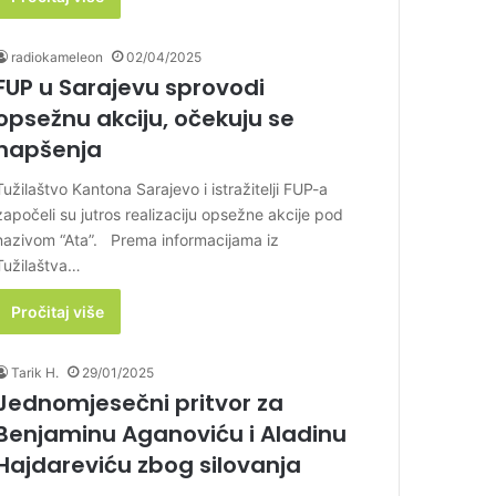
radiokameleon
02/04/2025
FUP u Sarajevu sprovodi
opsežnu akciju, očekuju se
hapšenja
Tužilaštvo Kantona Sarajevo i istražitelji FUP-a
započeli su jutros realizaciju opsežne akcije pod
nazivom “Ata”. Prema informacijama iz
Tužilaštva…
Pročitaj više
Tarik H.
29/01/2025
Jednomjesečni pritvor za
Benjaminu Aganoviću i Aladinu
Hajdareviću zbog silovanja