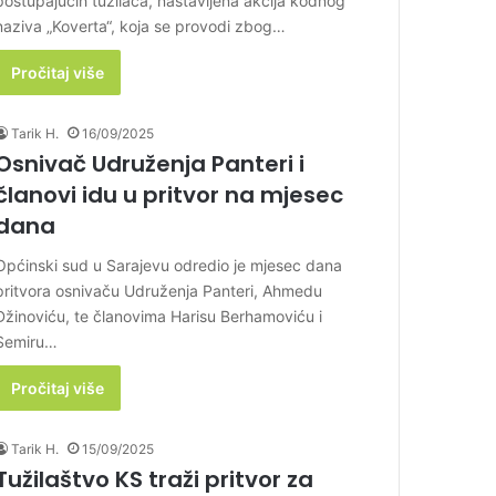
postupajućih tužilaca, nastavljena akcija kodnog
naziva „Koverta“, koja se provodi zbog…
Pročitaj više
Tarik H.
16/09/2025
Osnivač Udruženja Panteri i
članovi idu u pritvor na mjesec
dana
Općinski sud u Sarajevu odredio je mjesec dana
pritvora osnivaču Udruženja Panteri, Ahmedu
Džinoviću, te članovima Harisu Berhamoviću i
Semiru…
Pročitaj više
Tarik H.
15/09/2025
Tužilaštvo KS traži pritvor za