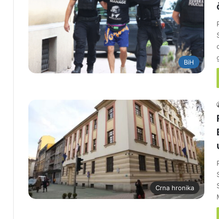
BiH
Crna hronika