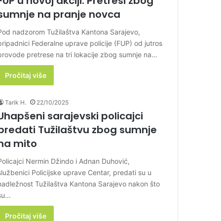
FUP u novoj akciji: Pretresi zbog
sumnje na pranje novca
Pod nadzorom Tužilaštva Kantona Sarajevo,
pripadnici Federalne uprave policije (FUP) od jutros
provode pretrese na tri lokacije zbog sumnje na…
Pročitaj više
Tarik H.
22/10/2025
Uhapšeni sarajevski policajci
predati Tužilaštvu zbog sumnje
na mito
Policajci Nermin Džindo i Adnan Duhović,
službenici Policijske uprave Centar, predati su u
nadležnost Tužilaštva Kantona Sarajevo nakon što
su…
Pročitaj više