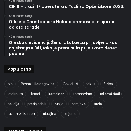
40 minutes ranije
CIK BiH traži 117 operatera u Tuzli za Opće izbore 2026.
43 minutes ranije
Odiseja Christophera Nolana premašila milijardu
dolara zarade
49 minutes ranije
Greška u evidenciji: Žena iz Lukavca prijavljena kao
najstarija u BiH, iako je preminula prije skoro deset
godina
Popularno
bih
Bosna i Hercegovina
Covid-19
fokus
fudbal
istaknuto
izrael
kameleon
koronavirus
milorad dodik
policija
predsjednik
rusija
sarajevo
tuzla
tuzlanski kanton
ukrajina
vrijeme