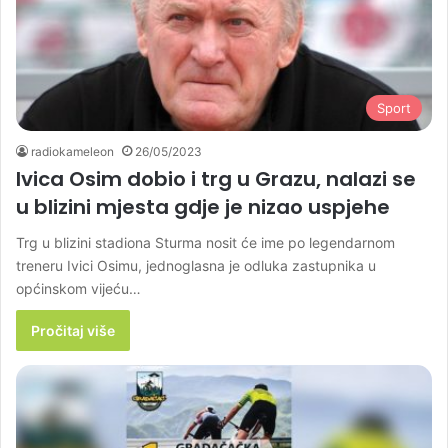
Sport
radiokameleon
26/05/2023
Ivica Osim dobio i trg u Grazu, nalazi se
u blizini mjesta gdje je nizao uspjehe
Trg u blizini stadiona Sturma nosit će ime po legendarnom
treneru Ivici Osimu, jednoglasna je odluka zastupnika u
općinskom vijeću…
Pročitaj više