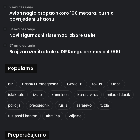
2 minutes ranije
Avion naglo propao skoro 100 metara, putnici
povrijeđeni u haosu
30 minutes ranije
Novi sigurnosni sistem za izbore u BiH
57 minutes ranije
Broj zaraženih ebole u DR Kongu premašio 4.000
Popularno
bih
Bosna i Hercegovina
Covid-19
fokus
fudbal
istaknuto
izrael
kameleon
koronavirus
milorad dodik
policija
predsjednik
rusija
sarajevo
tuzla
tuzlanski kanton
ukrajina
vrijeme
Preporučujemo