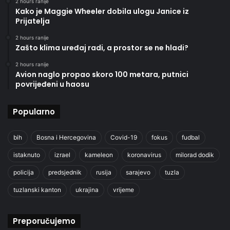
2 hours ranije
Kako je Maggie Wheeler dobila ulogu Janice iz
Prijatelja
2 hours ranije
Zašto klima uređaj radi, a prostor se ne hladi?
2 hours ranije
Avion naglo propao skoro 100 metara, putnici
povrijeđeni u haosu
Popularno
bih
Bosna i Hercegovina
Covid-19
fokus
fudbal
istaknuto
izrael
kameleon
koronavirus
milorad dodik
policija
predsjednik
rusija
sarajevo
tuzla
tuzlanski kanton
ukrajina
vrijeme
Preporučujemo