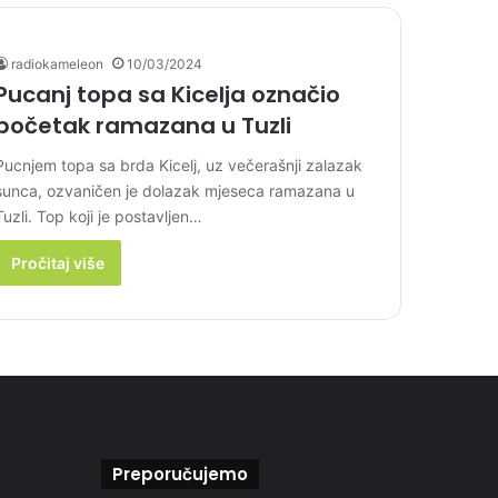
radiokameleon
10/03/2024
Pucanj topa sa Kicelja označio
početak ramazana u Tuzli
Pucnjem topa sa brda Kicelj, uz večerašnji zalazak
sunca, ozvaničen je dolazak mjeseca ramazana u
Tuzli. Top koji je postavljen…
Pročitaj više
Preporučujemo