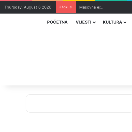
Thursday, August 6 2026
U fokusu
Masovna epidemija parazita 
POČETNA
VIJESTI
KULTURA