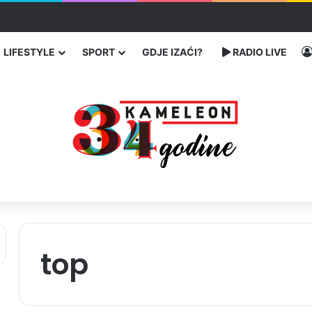
u SAD-u: Više od 25.000 zaraženih
LIFESTYLE
SPORT
GDJE IZAĆI?
RADIO LIVE
top