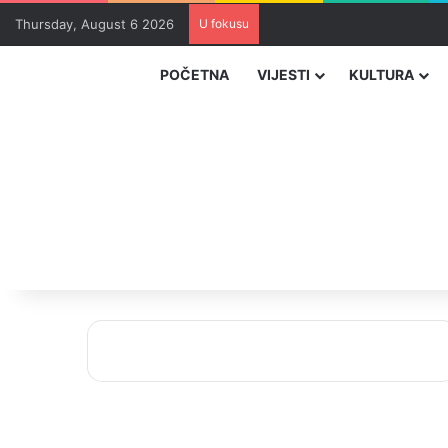
Thursday, August 6 2026
U fokusu
Uhapšeni organizatori krijum
POČETNA
VIJESTI
KULTURA