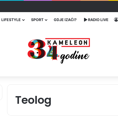
čarenja migranata preko BiH i Balkana
LIFESTYLE
SPORT
GDJE IZAĆI?
RADIO LIVE
Teolog