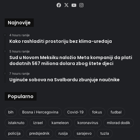
Facebook
X
YouTube
Instagram
Najnovije
4 hours ranije
Kako rashladiti prostoriju bez klima-uređaja
5 hours ranije
Sud u Novom Meksiku naložio Meta kompaniji da plati
dodatnih 567 miliona dolara zbog štete djeci
7 hours ranije
Uginuće sobova na Svalbardu zbunjuje naučnike
Popularno
bih
Bosna i Hercegovina
Covid-19
fokus
fudbal
istaknuto
izrael
kameleon
koronavirus
milorad dodik
policija
predsjednik
rusija
sarajevo
tuzla