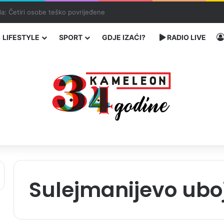
enja migranata preko BiH i Balkana
LIFESTYLE
SPORT
GDJE IZAĆI?
RADIO LIVE
Sulejmanijevo ubo