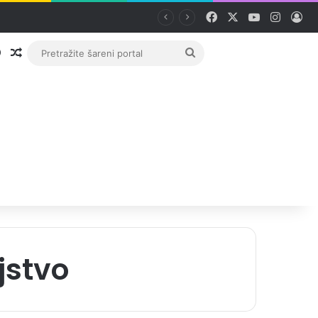
Facebook
X
YouTube
Instag
Pri
Prijava
Random članak
Pretražite
šareni
portal
jstvo