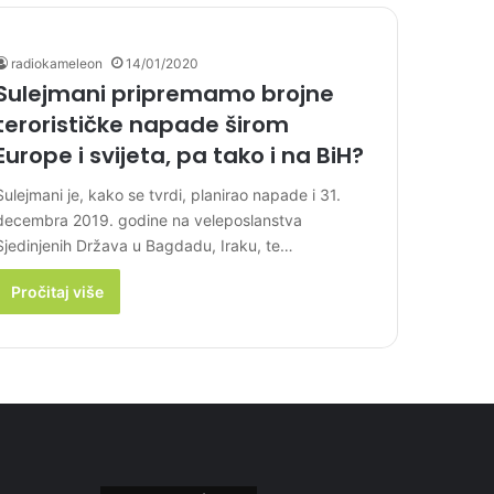
radiokameleon
14/01/2020
Sulejmani pripremamo brojne
terorističke napade širom
Europe i svijeta, pa tako i na BiH?
Sulejmani je, kako se tvrdi, planirao napade i 31.
decembra 2019. godine na veleposlanstva
Sjedinjenih Država u Bagdadu, Iraku, te…
Pročitaj više