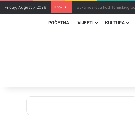
Friday, August 7 2026
U fokusu
Uhapšeni organizatori krijumčar
POČETNA
VIJESTI
KULTURA