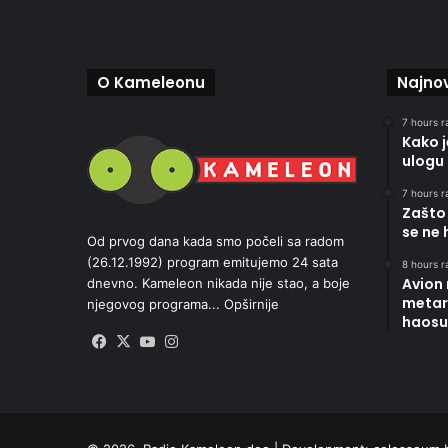
O Kameleonu
Najnov
7 hours r
Kako 
ulogu 
7 hours r
Zašto 
se ne 
Od prvog dana kada smo počeli sa radom
(26.12.1992) program emitujemo 24 sata
8 hours r
Avion
dnevno. Kameleon nikada nije stao, a boje
metara
njegovog programa...
Opširnije
haosu
Facebook
X
YouTube
Instagram