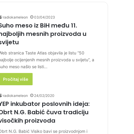
radiokameleon
03/04/2023
Suho meso iz BiH među 11.
najboljih mesnih proizvoda u
svijetu
Web stranica Taste Atlas objavila je listu “50
najbolje ocijenjenih mesnih proizvoda u svijetu”, a
suho meso našlo se listi…
Pročitaj više
radiokameleon
24/02/2020
YEP inkubator poslovnih ideja:
Obrt N.G. Babić čuva tradiciju
visočkih proizvoda
Obrt N.G. Babić Visiko bavi se proizvodnjom i