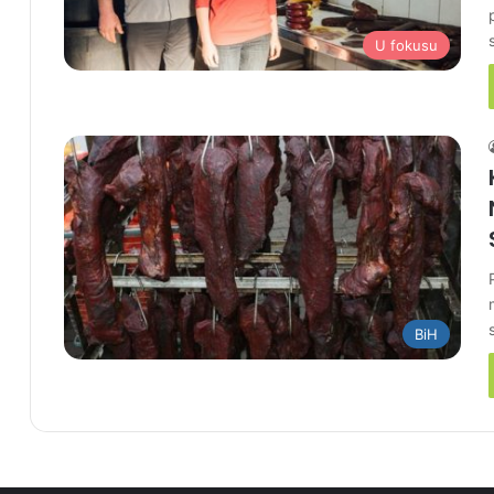
U fokusu
BiH