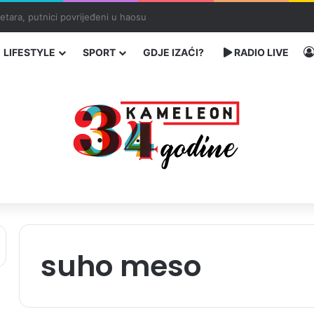
traže poseban status za Memorijalni centar Srebrenica
LIFESTYLE
SPORT
GDJE IZAĆI?
RADIO LIVE
suho meso