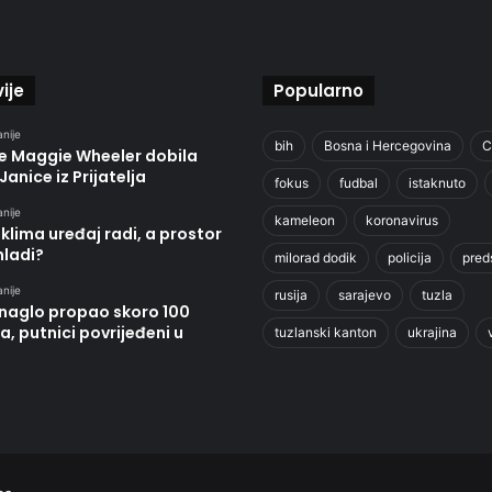
ije
Popularno
anije
bih
Bosna i Hercegovina
C
je Maggie Wheeler dobila
Janice iz Prijatelja
fokus
fudbal
istaknuto
anije
kameleon
koronavirus
klima uređaj radi, a prostor
hladi?
milorad dodik
policija
pred
anije
rusija
sarajevo
tuzla
 naglo propao skoro 100
, putnici povrijeđeni u
tuzlanski kanton
ukrajina