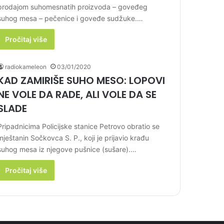
prodajom suhomesnatih proizvoda – goveđeg
suhog mesa – pečenice i goveđe sudžuke.…
Pročitaj više
radiokameleon
03/01/2020
KAD ZAMIRIŠE SUHO MESO: LOPOVI
NE VOLE DA RADE, ALI VOLE DA SE
SLADE
Pripadnicima Policijske stanice Petrovo obratio se
mještanin Sočkovca S. P., koji je prijavio krađu
suhog mesa iz njegove pušnice (sušare).…
Pročitaj više