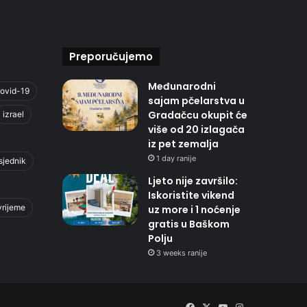
Preporučujemo
Međunarodni
ovid-19
sajam pčelarstva u
Gradačcu okupit će
izrael
više od 20 izlagača
iz pet zemalja
1 day ranije
sjednik
Ljeto nije završilo:
Iskoristite vikend
vrijeme
uz more i 1 noćenje
gratis u Baškom
Polju
3 weeks ranije