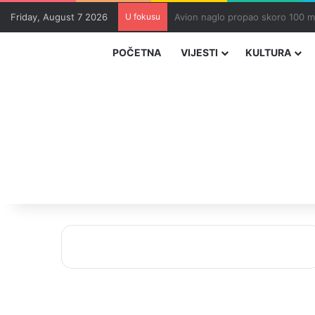
Friday, August 7 2026
U fokusu
Zvizdić, Magazinović i Kojović 
POČETNA
VIJESTI
KULTURA