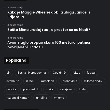
3 hours ranije
Kako je Maggie Wheeler dobila ulogu Janice iz
Prijatelja
3 hours ranije
Zašto klima uređaj radi, a prostor se ne hladi?
3 hours ranije
Avion naglo propao skoro 100 metara, putnici
povrijeđeni u haosu
Popularno
bih
Bosna i Hercegovina
Covid-19
fokus
fudbal
istaknuto
izrael
kameleon
koronavirus
milorad dodik
policija
predsjednik
rusija
sarajevo
tuzla
tuzlanski kanton
ukrajina
vrijeme