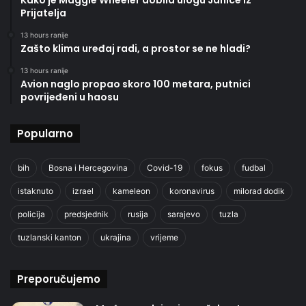
Prijatelja
13 hours ranije
Zašto klima uređaj radi, a prostor se ne hladi?
13 hours ranije
Avion naglo propao skoro 100 metara, putnici
povrijeđeni u haosu
Popularno
bih
Bosna i Hercegovina
Covid-19
fokus
fudbal
istaknuto
izrael
kameleon
koronavirus
milorad dodik
policija
predsjednik
rusija
sarajevo
tuzla
tuzlanski kanton
ukrajina
vrijeme
Preporučujemo