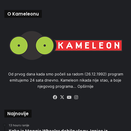
O Kameleonu
Od prvog dana kada smo počeli sa radom (26.12.1992) program
emitujemo 24 sata dnevno. Kameleon nikada nije stao, a boje
njegovog programa...
Opširnije
Facebook
X
YouTube
Instagram
Najnovije
13 hours ranije
Kako je Maggie Wheeler dobila ulogu Janice iz