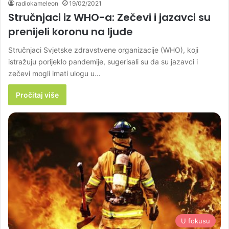
radiokameleon
19/02/2021
Stručnjaci iz WHO-a: Zečevi i jazavci su
prenijeli koronu na ljude
Stručnjaci Svjetske zdravstvene organizacije (WHO), koji
istražuju porijeklo pandemije, sugerisali su da su jazavci i
zečevi mogli imati ulogu u…
Pročitaj više
U fokusu