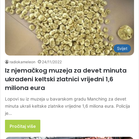
Svijet
radiokameleon
24/11/2022
Iz njemačkog muzeja za devet minuta
ukradeni keltski zlatnici vrijedni 1,6
miliona eura
Lopovi su iz muzeja u bavarskom gradu Manching za devet
minuta ukrali keltske zlatnike vrijedne 1,6 miliona eura. Policija
je…
Pročitaj više