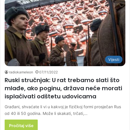
Vijesti
radiokameleon
07/11/2022
Ruski stručnjak: U rat trebamo slati što
mlađe, ako poginu, država neće morati
isplaćivati odštetu udovicama
Građani, shvaćate li vi u kakvoj je fizičkoj formi prosječan Rus
od 40 ili 50 godina. Može li skakati, trčati,…
Pročitaj više