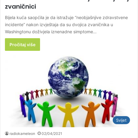
zvaničnici
Bijela kuća saopćila je da istražuje “neobjašnjive zdravstvene
incidente” nakon izvještaja da su dvojica zvaničnika u
Washingtonu doživjela iznenadne simptome…
Pročitaj više
Svijet
radiokameleon
02/04/2021