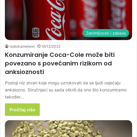
Zanimljivosti i zabava
radiokameleon
16/12/2022
Konzumiranje Coca-Cole može biti
povezano s povećanim rizikom od
anksioznosti
Postoji niz stvari koje mogu uzrokovati da se ljudi osjećaju
anksiozno. Stručnjaci su sada otkrili da ono što konzumiramo
također…
Pročitaj više