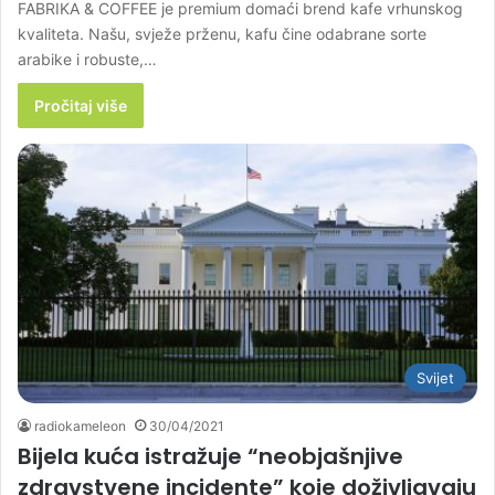
FABRIKA & COFFEE je premium domaći brend kafe vrhunskog
kvaliteta. Našu, svježe prženu, kafu čine odabrane sorte
arabike i robuste,…
Pročitaj više
Svijet
radiokameleon
30/04/2021
Bijela kuća istražuje “neobjašnjive
zdravstvene incidente” koje doživljavaju