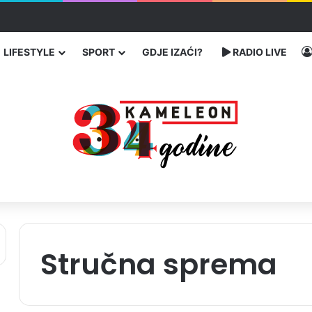
traže poseban status za Memorijalni centar Srebrenica
LIFESTYLE
SPORT
GDJE IZAĆI?
RADIO LIVE
Stručna sprema