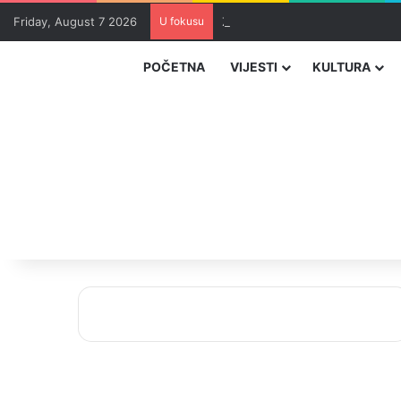
Friday, August 7 2026
U fokusu
Zvizdić, Magazinović i Kojović 
POČETNA
VIJESTI
KULTURA