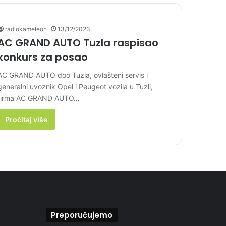
radiokameleon
13/12/2023
AC GRAND AUTO Tuzla raspisao
konkurs za posao
AC GRAND AUTO doo Tuzla, ovlašteni servis i
generalni uvoznik Opel i Peugeot vozila u Tuzli,
firma AC GRAND AUTO…
Pročitaj više
Preporučujemo