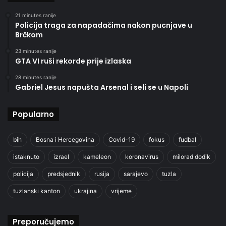
21 minutes ranije
Policija traga za napadačima nakon pucnjave u
Brčkom
23 minutes ranije
GTA VI ruši rekorde prije izlaska
28 minutes ranije
Gabriel Jesus napušta Arsenal i seli se u Napoli
Popularno
bih
Bosna i Hercegovina
Covid-19
fokus
fudbal
istaknuto
izrael
kameleon
koronavirus
milorad dodik
policija
predsjednik
rusija
sarajevo
tuzla
tuzlanski kanton
ukrajina
vrijeme
Preporučujemo