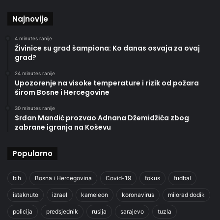
Najnovije
4 minutes ranije
Živinice su grad šampiona: Ko danas osvaja za ovaj
grad?
24 minutes ranije
Upozorenje na visoke temperature i rizik od požara
širom Bosne i Hercegovine
30 minutes ranije
Srđan Mandić prozvao Adnana Džemidžića zbog
zabrane igranja na Koševu
Popularno
bih
Bosna i Hercegovina
Covid-19
fokus
fudbal
istaknuto
izrael
kameleon
koronavirus
milorad dodik
policija
predsjednik
rusija
sarajevo
tuzla