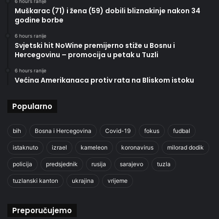
6 hours ranije
Muškarac (71) i žena (59) dobili bliznakinje nakon 34
godine borbe
6 hours ranije
Svjetski hit NoWine premijerno stiže u Bosnu i
Hercegovinu – promocija u petak u Tuzli
6 hours ranije
Većina Amerikanaca protiv rata na Bliskom istoku
Popularno
bih
Bosna i Hercegovina
Covid-19
fokus
fudbal
istaknuto
izrael
kameleon
koronavirus
milorad dodik
policija
predsjednik
rusija
sarajevo
tuzla
tuzlanski kanton
ukrajina
vrijeme
Preporučujemo