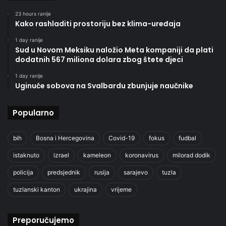
23 hours ranije
Kako rashladiti prostoriju bez klima-uređaja
1 day ranije
Sud u Novom Meksiku naložio Meta kompaniji da plati
dodatnih 567 miliona dolara zbog štete djeci
1 day ranije
Uginuće sobova na Svalbardu zbunjuje naučnike
Popularno
bih
Bosna i Hercegovina
Covid-19
fokus
fudbal
istaknuto
izrael
kameleon
koronavirus
milorad dodik
policija
predsjednik
rusija
sarajevo
tuzla
tuzlanski kanton
ukrajina
vrijeme
Preporučujemo