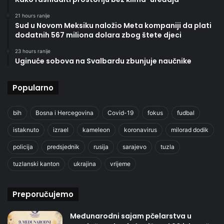
21 hours ranije
Sud u Novom Meksiku naložio Meta kompaniji da plati
dodatnih 567 miliona dolara zbog štete djeci
23 hours ranije
Uginuće sobova na Svalbardu zbunjuje naučnike
Popularno
bih
Bosna i Hercegovina
Covid-19
fokus
fudbal
istaknuto
izrael
kameleon
koronavirus
milorad dodik
policija
predsjednik
rusija
sarajevo
tuzla
tuzlanski kanton
ukrajina
vrijeme
Preporučujemo
Međunarodni sajam pčelarstva u