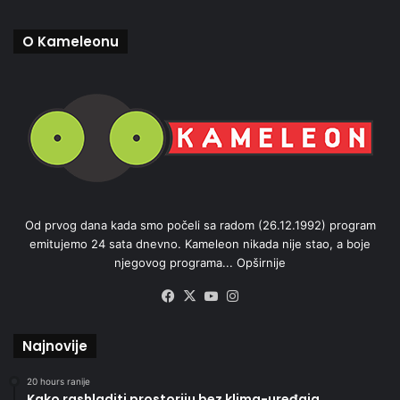
O Kameleonu
Od prvog dana kada smo počeli sa radom (26.12.1992) program
emitujemo 24 sata dnevno. Kameleon nikada nije stao, a boje
njegovog programa...
Opširnije
Facebook
X
YouTube
Instagram
Najnovije
20 hours ranije
Kako rashladiti prostoriju bez klima-uređaja