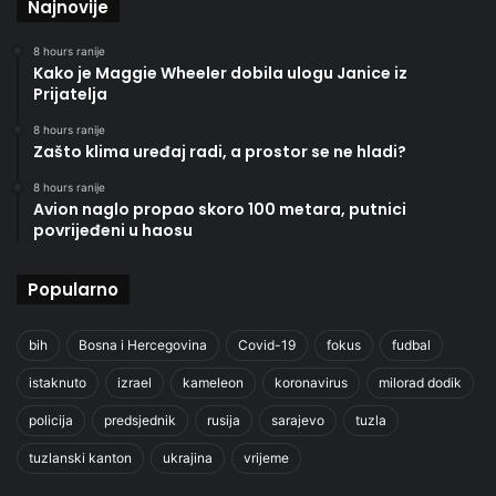
Najnovije
8 hours ranije
Kako je Maggie Wheeler dobila ulogu Janice iz
Prijatelja
8 hours ranije
Zašto klima uređaj radi, a prostor se ne hladi?
8 hours ranije
Avion naglo propao skoro 100 metara, putnici
povrijeđeni u haosu
Popularno
bih
Bosna i Hercegovina
Covid-19
fokus
fudbal
istaknuto
izrael
kameleon
koronavirus
milorad dodik
policija
predsjednik
rusija
sarajevo
tuzla
tuzlanski kanton
ukrajina
vrijeme