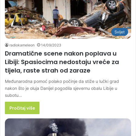
Svijet
radiokameleon
14/09/2023
Dramatične scene nakon poplava u
Libiji: Spasiocima nedostaju vreće za
tijela, raste strah od zaraze
Međunarodna pomoć polako počinje da stiže u lučki grad
nakon što je oluja Danijel pogodila sjevernu obalu Libije u
subotu…
Pročitaj više