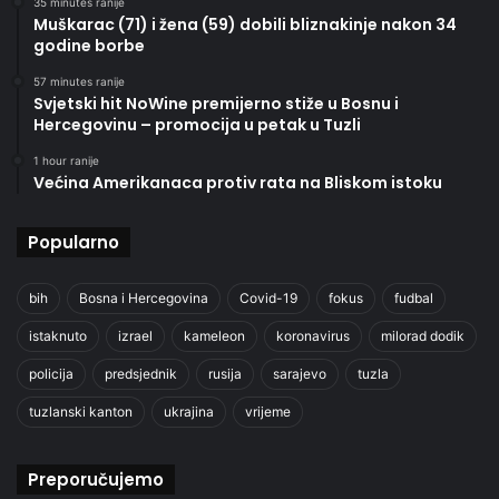
35 minutes ranije
Muškarac (71) i žena (59) dobili bliznakinje nakon 34
godine borbe
57 minutes ranije
Svjetski hit NoWine premijerno stiže u Bosnu i
Hercegovinu – promocija u petak u Tuzli
1 hour ranije
Većina Amerikanaca protiv rata na Bliskom istoku
Popularno
bih
Bosna i Hercegovina
Covid-19
fokus
fudbal
istaknuto
izrael
kameleon
koronavirus
milorad dodik
policija
predsjednik
rusija
sarajevo
tuzla
tuzlanski kanton
ukrajina
vrijeme
Preporučujemo