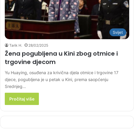
Svijet
Tarik H.
28/02/2025
Žena pogubljena u Kini zbog otmice i
trgovine djecom
Yu Huaying, osuđena za krivična djela otmice i trgovine 17
djece, pogubljena je u petak u Kini, prema saopćenju
Srednjeg…
Pročitaj više