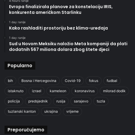
4 hours ranije
Evropa finalizirala planove za konstelaciju IRIS,
konkurenta američkom Starlinku
1 day ranije
Kako rashladiti prostoriju bez klima-uređaja
1 day ranije
Sud u Novom Meksiku naložio Meta kompaniji da plati
dodatnih 567 miliona dolara zbog štete djeci
Popularno
bih
Bosna i Hercegovina
Covid-19
fokus
fudbal
istaknuto
izrael
kameleon
koronavirus
milorad dodik
policija
predsjednik
rusija
sarajevo
tuzla
tuzlanski kanton
ukrajina
vrijeme
Preporučujemo