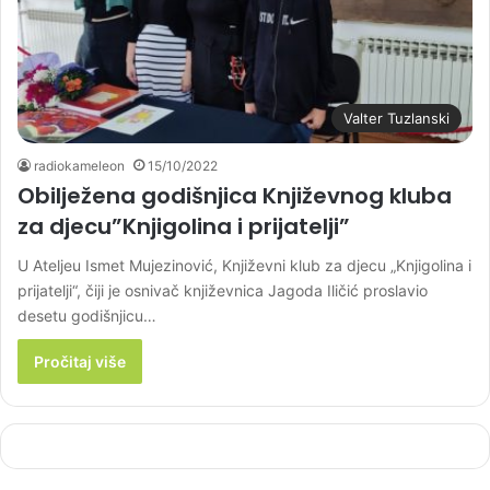
Valter Tuzlanski
radiokameleon
15/10/2022
Obilježena godišnjica Književnog kluba
za djecu”Knjigolina i prijatelji”
U Ateljeu Ismet Mujezinović, Književni klub za djecu „Knjigolina i
prijatelji“, čiji je osnivač književnica Jagoda Iličić proslavio
desetu godišnjicu…
Pročitaj više