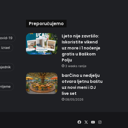
Preporučujemo
Ljeto nije završilo:
ovid-19
Iskoristite vikend
uz more i 1 noćenje
izrael
gratis u Baškom
Polju
3 weeks ranije
sjednik
barČina u nedjelju
otvara ljetnu baštu
vrijeme
uz novi meni i DJ
live set
08/05/2026
Facebook
X
YouTube
Instagram