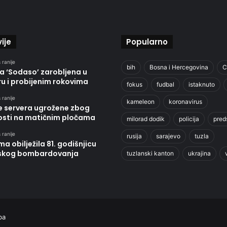
ije
Popularno
 ranije
bih
Bosna i Hercegovina
C
a ‘Sodaso’ zarobljena u
u i probijenim rokovima
fokus
fudbal
istaknuto
 ranije
kameleon
koronavirus
de servera ugrožene zbog
vosti na matičnim pločama
milorad dodik
policija
pred
 ranije
rusija
sarajevo
tuzla
ma obilježila 81. godišnjicu
kog bombardovanja
tuzlanski kanton
ukrajina
ba