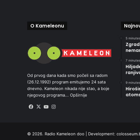
O Kameleonu
Najnov
5 minutes
Zgrad
nemar
7 minutes
Hilja
ranji
Od prvog dana kada smo počeli sa radom
(26.12.1992) program emitujemo 24 sata
9 minutes
Hiroši
dnevno. Kameleon nikada nije stao, a boje
atoms
njegovog programa...
Opširnije
Facebook
X
YouTube
Instagram
© 2026. Radio Kameleon doo | Development:
colosseum.