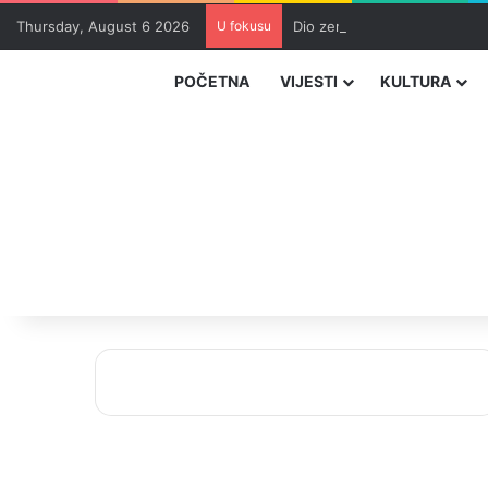
Thursday, August 6 2026
U fokusu
Dio zeničkih rudara u jami z
POČETNA
VIJESTI
KULTURA