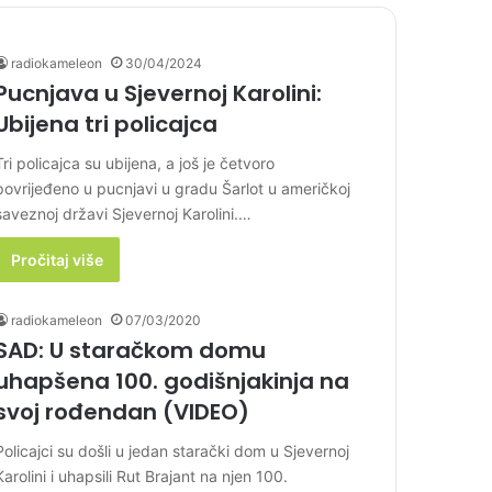
radiokameleon
30/04/2024
Pucnjava u Sjevernoj Karolini:
Ubijena tri policajca
Tri policajca su ubijena, a još je četvoro
povrijeđeno u pucnjavi u gradu Šarlot u američkoj
saveznoj državi Sjevernoj Karolini.…
Pročitaj više
radiokameleon
07/03/2020
SAD: U staračkom domu
uhapšena 100. godišnjakinja na
svoj rođendan (VIDEO)
Policajci su došli u jedan starački dom u Sjevernoj
Karolini i uhapsili Rut Brajant na njen 100.