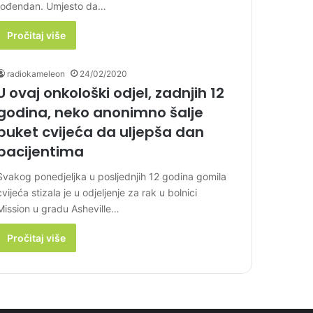
rođendan. Umjesto da…
Pročitaj više
radiokameleon
24/02/2020
U ovaj onkološki odjel, zadnjih 12
godina, neko anonimno šalje
buket cvijeća da uljepša dan
pacijentima
Svakog ponedjeljka u posljednjih 12 godina gomila
cvijeća stizala je u odjeljenje za rak u bolnici
Mission u gradu Asheville…
Pročitaj više