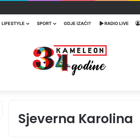
bog neisplaćenih plata i problema sa zdravstvenim knjižicama
LIFESTYLE
SPORT
GDJE IZAĆI?
RADIO LIVE
Sjeverna Karolina