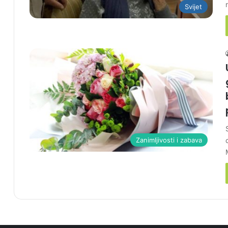
Svijet
Zanimljivosti i zabava