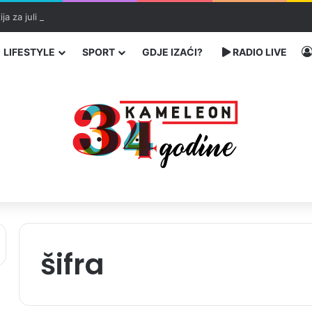
ja za juli u FBiH
LIFESTYLE
SPORT
GDJE IZAĆI?
RADIO LIVE
šifra