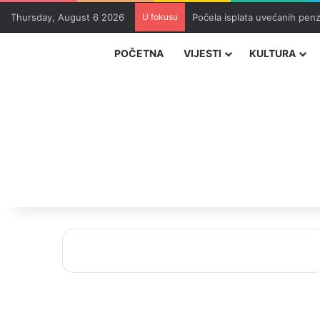
Thursday, August 6 2026
U fokusu
Počela isplata uvećanih penzi
POČETNA
VIJESTI
KULTURA