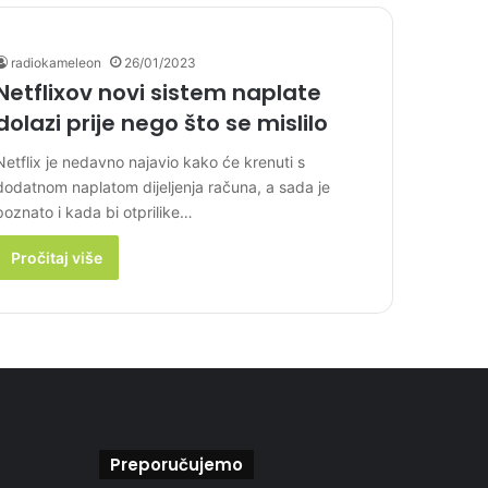
radiokameleon
26/01/2023
Netflixov novi sistem naplate
dolazi prije nego što se mislilo
Netflix je nedavno najavio kako će krenuti s
dodatnom naplatom dijeljenja računa, a sada je
poznato i kada bi otprilike…
Pročitaj više
Preporučujemo