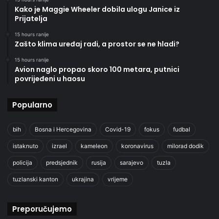
Kako je Maggie Wheeler dobila ulogu Janice iz
Prijatelja
15 hours ranije
Zašto klima uređaj radi, a prostor se ne hladi?
15 hours ranije
Avion naglo propao skoro 100 metara, putnici
povrijeđeni u haosu
Popularno
bih
Bosna i Hercegovina
Covid-19
fokus
fudbal
istaknuto
izrael
kameleon
koronavirus
milorad dodik
policija
predsjednik
rusija
sarajevo
tuzla
tuzlanski kanton
ukrajina
vrijeme
Preporučujemo