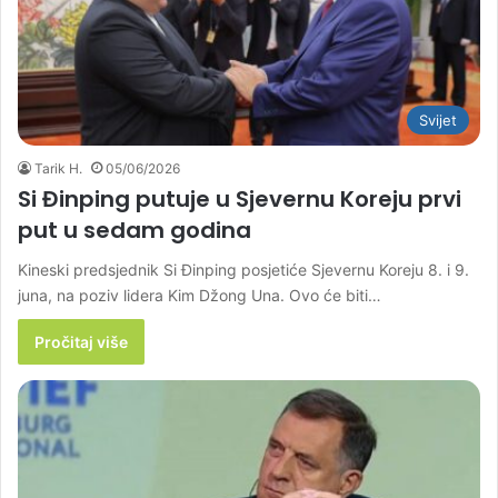
Svijet
Tarik H.
05/06/2026
Si Đinping putuje u Sjevernu Koreju prvi
put u sedam godina
Kineski predsjednik Si Đinping posjetiće Sjevernu Koreju 8. i 9.
juna, na poziv lidera Kim Džong Una. Ovo će biti…
Pročitaj više