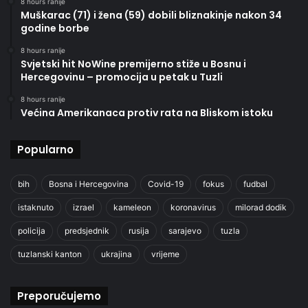
8 hours ranije
Muškarac (71) i žena (59) dobili bliznakinje nakon 34
godine borbe
8 hours ranije
Svjetski hit NoWine premijerno stiže u Bosnu i
Hercegovinu – promocija u petak u Tuzli
8 hours ranije
Većina Amerikanaca protiv rata na Bliskom istoku
Popularno
bih
Bosna i Hercegovina
Covid-19
fokus
fudbal
istaknuto
izrael
kameleon
koronavirus
milorad dodik
policija
predsjednik
rusija
sarajevo
tuzla
tuzlanski kanton
ukrajina
vrijeme
Preporučujemo