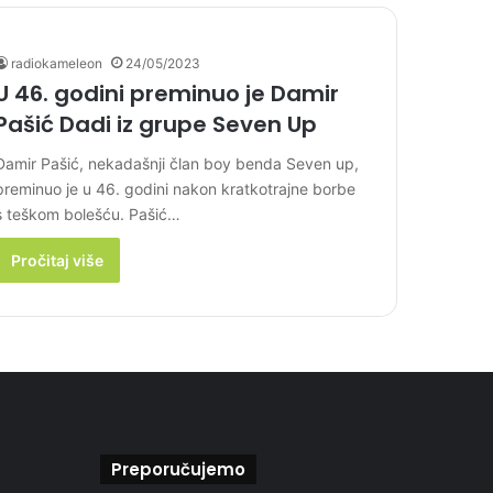
radiokameleon
24/05/2023
U 46. godini preminuo je Damir
Pašić Dadi iz grupe Seven Up
Damir Pašić, nekadašnji član boy benda Seven up,
preminuo je u 46. godini nakon kratkotrajne borbe
s teškom bolešću. Pašić…
Pročitaj više
Preporučujemo