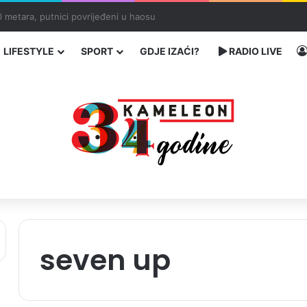
ć traže poseban status za Memorijalni centar Srebrenica
LIFESTYLE
SPORT
GDJE IZAĆI?
RADIO LIVE
seven up