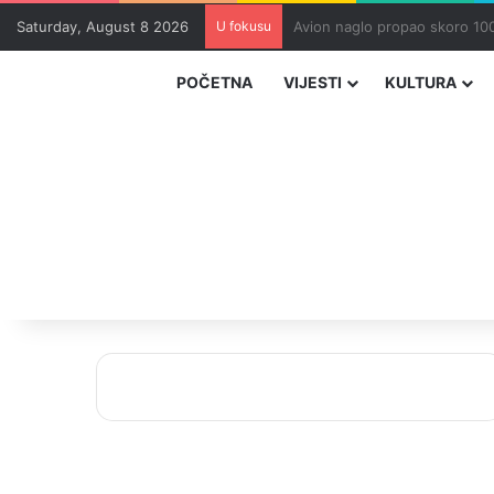
Saturday, August 8 2026
U fokusu
Zvizdić, Magazinović i Kojovi
POČETNA
VIJESTI
KULTURA