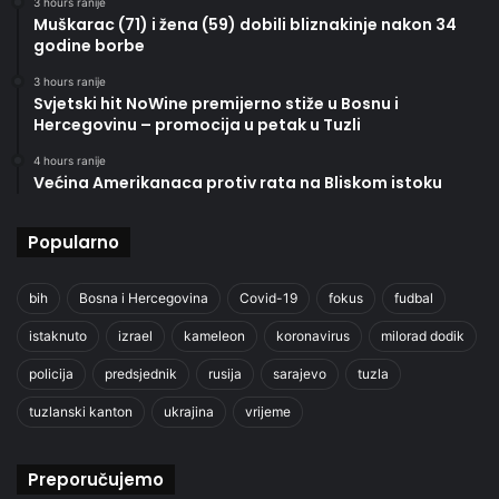
3 hours ranije
Muškarac (71) i žena (59) dobili bliznakinje nakon 34
godine borbe
3 hours ranije
Svjetski hit NoWine premijerno stiže u Bosnu i
Hercegovinu – promocija u petak u Tuzli
4 hours ranije
Većina Amerikanaca protiv rata na Bliskom istoku
Popularno
bih
Bosna i Hercegovina
Covid-19
fokus
fudbal
istaknuto
izrael
kameleon
koronavirus
milorad dodik
policija
predsjednik
rusija
sarajevo
tuzla
tuzlanski kanton
ukrajina
vrijeme
Preporučujemo