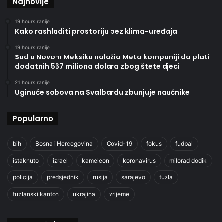
Najnovije
19 hours ranije
Kako rashladiti prostoriju bez klima-uređaja
19 hours ranije
Sud u Novom Meksiku naložio Meta kompaniji da plati
dodatnih 567 miliona dolara zbog štete djeci
21 hours ranije
Uginuće sobova na Svalbardu zbunjuje naučnike
Popularno
bih
Bosna i Hercegovina
Covid-19
fokus
fudbal
istaknuto
izrael
kameleon
koronavirus
milorad dodik
policija
predsjednik
rusija
sarajevo
tuzla
tuzlanski kanton
ukrajina
vrijeme