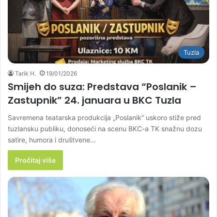
Tuzla
Tarik H.
19/01/2026
Smijeh do suza: Predstava “Poslanik –
Zastupnik” 24. januara u BKC Tuzla
Savremena teatarska produkcija „Poslanik“ uskoro stiže pred
tuzlansku publiku, donoseći na scenu BKC-a TK snažnu dozu
satire, humora i društvene…
Pročitaj više