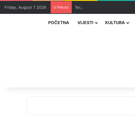
Friday, August 7 2026
U fokusu
Teška nesreća kod Tomislavgrad
POČETNA
VIJESTI
KULTURA