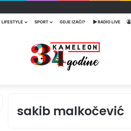
a: Četiri osobe teško povrijeđene
LIFESTYLE
SPORT
GDJE IZAĆI?
RADIO LIVE
sakib malkočević