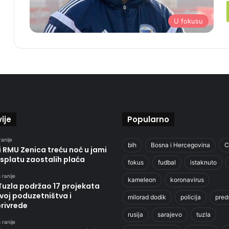
U fokusu
ije
Popularno
ranije
bih
Bosna i Hercegovina
C
 RMU Zenica treću noć u jami
isplatu zaostalih plaća
fokus
fudbal
istaknuto
 ranije
kameleon
koronavirus
Tuzla podržao 17 projekata
voj poduzetništva i
milorad dodik
policija
pred
privrede
rusija
sarajevo
tuzla
 ranije