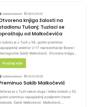
radiokameleon
26/10/2020
Otvorena knjiga žalosti na
stadionu Tušanj: Tuzlaci se
opraštaju od Malkočevića
U subotu je u Tuzli u 56. godini preminuo
najuspješniji selektor U-17 reprezentacije Bosne i
Hercegovine Sakib Malkočević. Otvorena knjiga…
Pročitaj više
radiokameleon
24/10/2020
Preminuo Sakib Malkočević
Večeras je u Tuzli nakon duge i teške bolesti u 55.
godini preminuo najuspješniji posljeratni trener
Slobode, Sakib Malkočević. Malkočević…