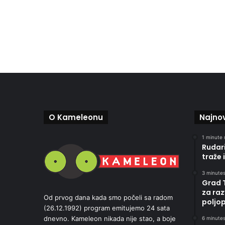
O Kameleonu
Najnov
1 minute 
Rudari
traže 
3 minutes
Grad 
za raz
Od prvog dana kada smo počeli sa radom
poljo
(26.12.1992) program emitujemo 24 sata
dnevno. Kameleon nikada nije stao, a boje
6 minutes