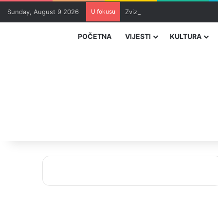
Sunday, August 9 2026
U fokusu
Zvizdić, Magazinović i Kojović
POČETNA
VIJESTI
KULTURA