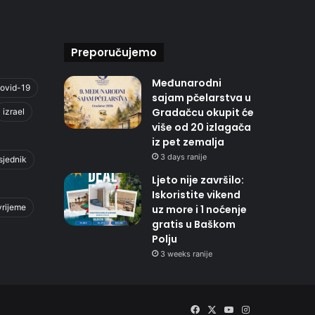
Preporučujemo
Međunarodni
ovid-19
sajam pčelarstva u
Gradačcu okupit će
izrael
više od 20 izlagača
iz pet zemalja
3 days ranije
sjednik
Ljeto nije završilo:
Iskoristite vikend
vrijeme
uz more i 1 noćenje
gratis u Baškom
Polju
3 weeks ranije
Facebook
X
YouTube
Instagram