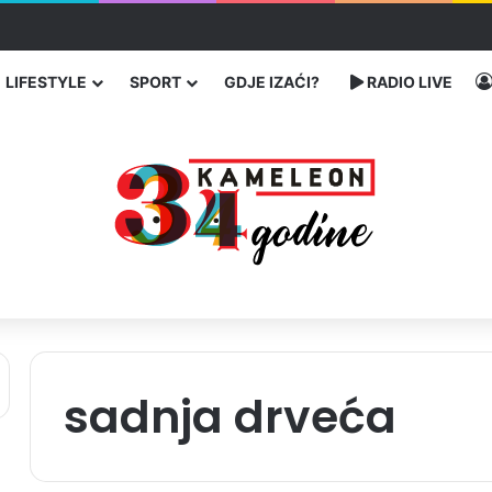
 traže poseban status za Memorijalni centar Srebrenica
LIFESTYLE
SPORT
GDJE IZAĆI?
RADIO LIVE
sadnja drveća