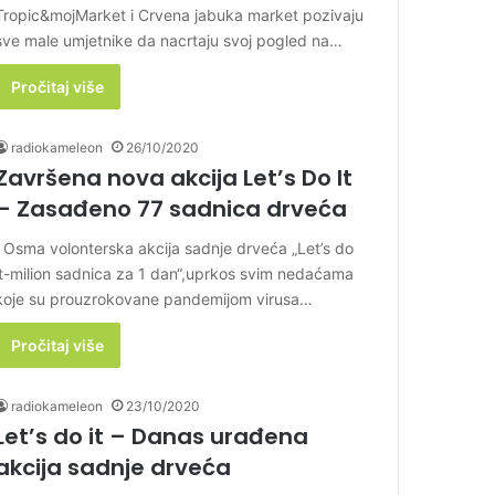
Tropic&mojMarket i Crvena jabuka market pozivaju
sve male umjetnike da nacrtaju svoj pogled na…
Pročitaj više
radiokameleon
26/10/2020
Završena nova akcija Let’s Do It
– Zasađeno 77 sadnica drveća
Osma volonterska akcija sadnje drveća „Let’s do
it-milion sadnica za 1 dan“,uprkos svim nedaćama
koje su prouzrokovane pandemijom virusa…
Pročitaj više
radiokameleon
23/10/2020
Let’s do it – Danas urađena
akcija sadnje drveća