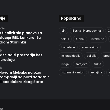
ije
Popularno
anije
bih
Bosna i Hercegovina
C
 finalizirala planove za
laciju IRIS, konkurenta
fokus
fudbal
istaknuto
čkom Starlinku
kameleon
koronavirus
je
ashladiti prostoriju bez
milorad dodik
policija
pred
-uređaja
rusija
sarajevo
tuzla
je
 Novom Meksiku naložio
tuzlanski kanton
ukrajina
kompaniji da plati dodatnih
liona dolara zbog štete
ba