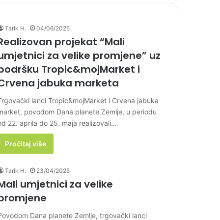
Tarik H.
04/06/2025
Realizovan projekat “Mali
umjetnici za velike promjene” uz
podršku Tropic&mojMarket i
Crvena jabuka marketa
Trgovački lanci Tropic&mojMarket i Crvena jabuka
market, povodom Dana planete Zemlje, u periodu
od 22. aprila do 25. maja realizovali…
Pročitaj više
Tarik H.
23/04/2025
Mali umjetnici za velike
promjene
Povodom Dana planete Zemlje, trgovački lanci