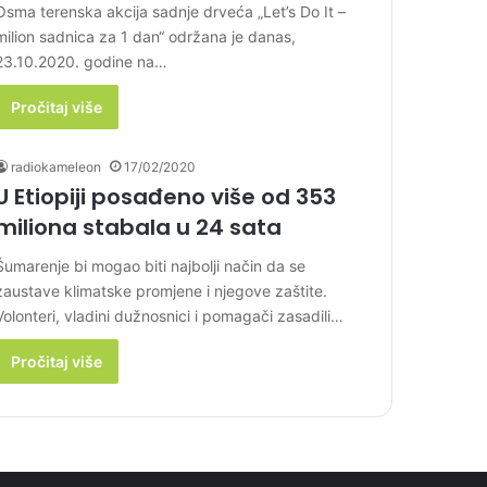
Osma terenska akcija sadnje drveća „Let’s Do It –
milion sadnica za 1 dan“ održana je danas,
23.10.2020. godine na…
Pročitaj više
radiokameleon
17/02/2020
U Etiopiji posađeno više od 353
miliona stabala u 24 sata
Šumarenje bi mogao biti najbolji način da se
zaustave klimatske promjene i njegove zaštite.
Volonteri, vladini dužnosnici i pomagači zasadili…
Pročitaj više