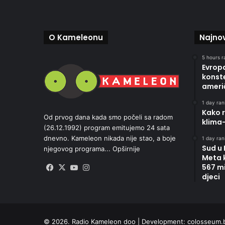
O Kameleonu
Najnov
5 hours r
Evropa
konste
ameri
1 day rani
Kako r
Od prvog dana kada smo počeli sa radom
klima
(26.12.1992) program emitujemo 24 sata
dnevno. Kameleon nikada nije stao, a boje
1 day rani
Sud u
njegovog programa...
Opširnije
Meta 
567 mi
Facebook
X
YouTube
Instagram
djeci
© 2026. Radio Kameleon doo | Development:
colosseum.