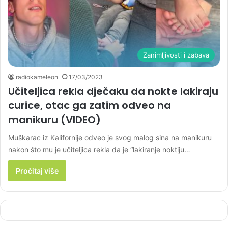
Zanimljivosti i zabava
radiokameleon
17/03/2023
Učiteljica rekla dječaku da nokte lakiraju
curice, otac ga zatim odveo na
manikuru (VIDEO)
Muškarac iz Kalifornije odveo je svog malog sina na manikuru
nakon što mu je učiteljica rekla da je “lakiranje noktiju…
Pročitaj više