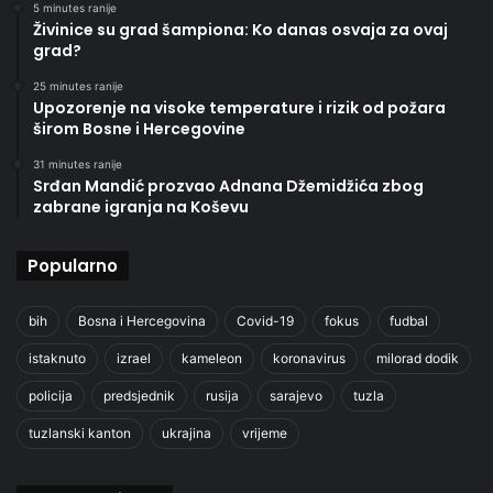
5 minutes ranije
Živinice su grad šampiona: Ko danas osvaja za ovaj
grad?
25 minutes ranije
Upozorenje na visoke temperature i rizik od požara
širom Bosne i Hercegovine
31 minutes ranije
Srđan Mandić prozvao Adnana Džemidžića zbog
zabrane igranja na Koševu
Popularno
bih
Bosna i Hercegovina
Covid-19
fokus
fudbal
istaknuto
izrael
kameleon
koronavirus
milorad dodik
policija
predsjednik
rusija
sarajevo
tuzla
tuzlanski kanton
ukrajina
vrijeme